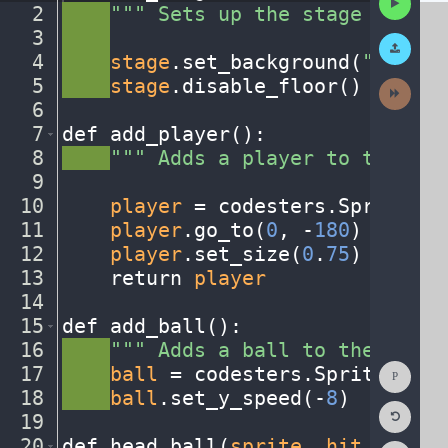
2
····
"""
·
Sets
·
up
·
the
·
stage
·
for
·
th
Code
3
····
¬
Submit
Work
4
····
stage
.
set_background(
"soccer
5
····
stage
.
disable_floor()
¬
Next
Activit
6
¬
7
def
·
add_player()
:
¬
8
····
"""
·
Adds
·
a
·
player
·
to
·
the
·
sta
9
¬
10
····
player
·
=
·
codesters
.
Sprite(
"p
11
····
player
.
go_to(
0
,
·
-
180
)
¬
12
····
player
.
set_size(
0
.
75
)
¬
13
····
return
·
player
¬
14
¬
15
def
·
add_ball()
:
¬
16
····
"""
·
Adds
·
a
·
ball
·
to
·
the
·
stage
Show
17
····
ball
·
=
·
codesters
.
Sprite(
"soc
Consol
18
····
ball
.
set_y_speed(
-
8
)
¬
Reset
19
¬
Code
Editor
20
def
·
head_ball(
sprite
,
·
hit_sprite
Codest