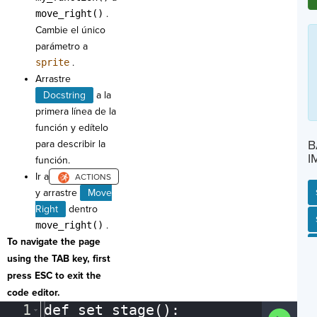
move_right()
.
Cambie el único
parámetro a
sprite
.
Arrastre
Docstring
a la
primera línea de la
función y edítelo
B
para describir la
I
función.
Ir a
y arrastre
Move
Right
dentro
SP
SH
AC
PH
EV
move_right()
.
To navigate the page
using the TAB key, first
press ESC to exit the
code editor.
1
def
·
set_stage()
:
¬
Run