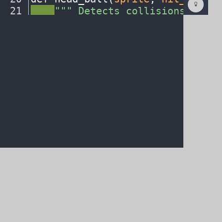
How
21
····
"""
·
Detects
·
collisions
·
betwe
To
22
····
¬
(opens
in
a
new
tab)