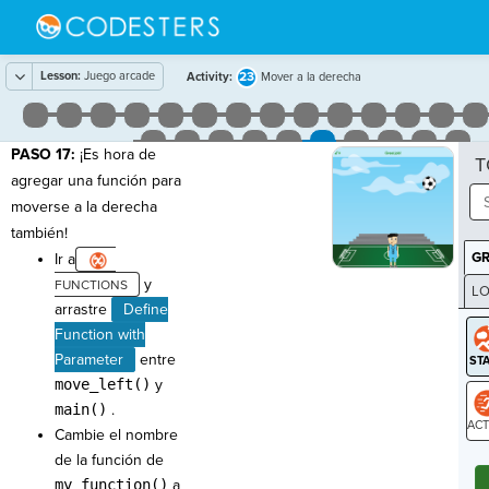
Lesson:
Juego arcade
23
Activity:
Mover a la derecha
PASO 17:
¡Es hora de
T
agregar una función para
moverse a la derecha
también!
G
Ir a
y
LO
arrastre
Define
GR
Function with
Parameter
entre
move_left()
y
main()
.
Cambie el nombre
ST
de la función de
my_function()
a