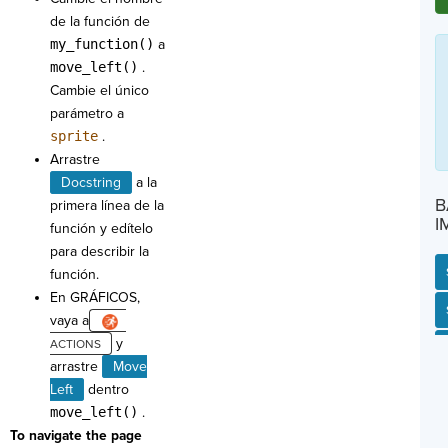
de la función de
my_function()
a
move_left()
.
Cambie el único
parámetro a
sprite
.
Arrastre
Docstring
a la
B
primera línea de la
I
función y edítelo
para describir la
función.
En GRÁFICOS,
SP
SH
AC
PH
EV
vaya a
y
arrastre
Move
Left
dentro
move_left()
.
To navigate the page