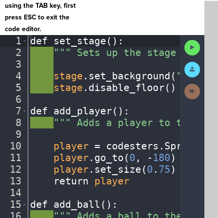
using the TAB key, first
press ESC to exit the
code editor.
1
def
·
set_stage()
:
¬
Run
2
····
"""
·
Sets
·
up
·
the
·
stage
·
for
·
th
Code
3
····
¬
Submit
Work
4
····
stage
.
set_background(
"soccer
5
····
stage
.
disable_floor()
¬
Next
Activit
6
¬
7
def
·
add_player()
:
¬
8
····
"""
·
Adds
·
a
·
player
·
to
·
the
·
sta
9
¬
10
····
player
·
=
·
codesters
.
Sprite(
"p
11
····
player
.
go_to(
0
,
·
-
180
)
¬
12
····
player
.
set_size(
0
.
75
)
¬
13
····
return
·
player
¬
14
¬
15
def
·
add_ball()
:
¬
16
····
"""
·
Adds
·
a
·
ball
·
to
·
the
·
stage