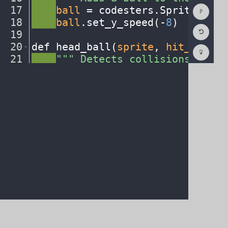
Show
17
····
ball
·
=
·
codesters
.
Sprite(
"soc
Consol
18
····
ball
.
set_y_speed(
-
8
)
¬
Reset
19
¬
Code
Editor
20
def
·
head_ball(
sprite
,
·
hit_sprite
Codest
How
21
····
"""
·
Detects
·
collisions
·
betwe
To
22
····
¬
(opens
in
a
new
tab)