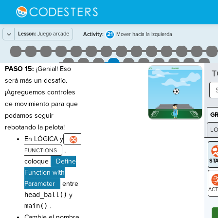
Lesson:
Juego arcade
21
Activity:
Mover hacia la izquierda
PASO 15:
¡Genial! Eso
T
será más un desafío.
¡Agreguemos controles
de movimiento para que
G
podamos seguir
rebotando la pelota!
LO
En LÓGICA y
GR
,
coloque
Define
Function with
Parameter
entre
head_ball()
y
ST
main()
.
Cambie el nombre