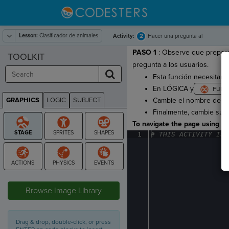
Lesson:
Clasificador de animales
2
Activity:
Hacer una pregunta al
usuario
PASO 1
: Observe que prepar
TOOLKIT
pregunta a los usuarios.
Esta función necesitará
En LÓGICA y
GRAPHICS
LOGIC
SUBJECT
Cambie el nombre de
m
GRAPHICS
Finalmente, cambie su 
To navigate the page using the
1
#
·
THIS
·
ACTIVITY
·
IS
·
STAGE
Browse Image Library
Drag & drop, double-click, or press