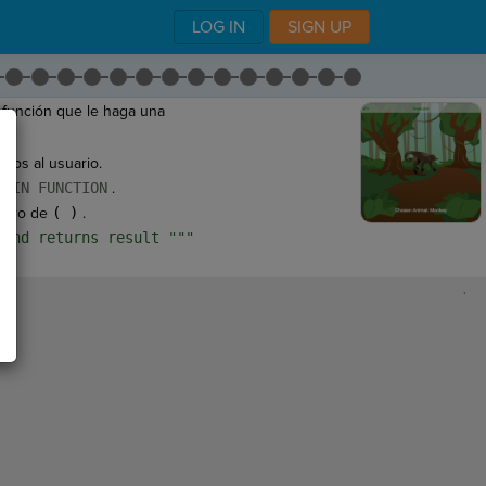
LOG IN
SIGN UP
función que le haga una
emos al usuario.
MAIN FUNCTION
.
ntro de
( )
.
 and returns result """
,