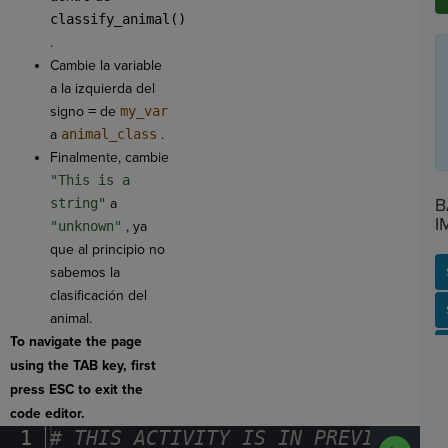
classify_animal()
.
Cambie la variable
a la izquierda del
signo
=
de
my_var
a
animal_class
.
Finalmente, cambie
"This is a
B
string"
a
I
"unknown"
, ya
que al principio no
sabemos la
clasificación del
SP
SH
AC
PH
EV
animal.
To navigate the page
using the TAB key, first
press ESC to exit the
code editor.
1
#
·
THIS
·
ACTIVITY
·
IS
·
IN
·
PREVIEW
·
ONL
Run