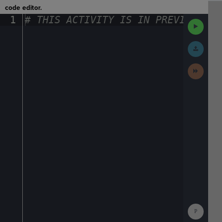
code editor.
1
#
·
THIS
·
ACTIVITY
·
IS
·
IN
·
PREVIEW
·
ONL
Run
Code
Submit
Work
Next
Activit
Show
Consol