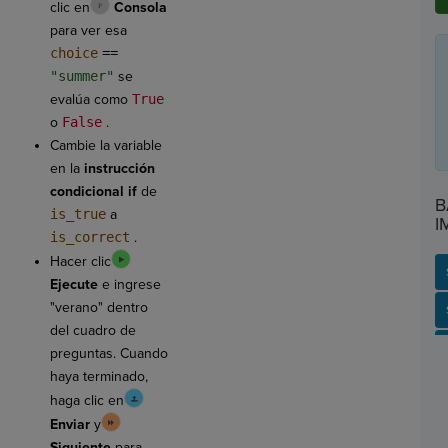
clic en
Consola
para ver esa
choice
==
"summer"
se
evalúa como
True
o
False
.
Cambie la variable
en la
instrucción
condicional if
de
B
is_true
a
I
is_correct
.
Hacer clic
Ejecute
e ingrese
"verano" dentro
SP
SH
AC
PH
EV
del cuadro de
preguntas. Cuando
haya terminado,
haga clic en
Enviar
y
Siguiente
para