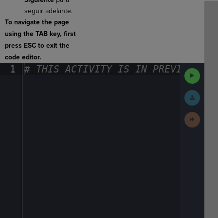
seguir adelante.
To navigate the page
using the TAB key, first
press ESC to exit the
code editor.
1
#
·
THIS
·
ACTIVITY
·
IS
·
IN
·
PREVIEW
·
ONL
Run
Code
Submit
Work
Next
Activit