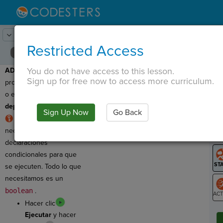
Lesson:
Clasificador de animales
15
Activity:
Depuración #2
Restricted Access
You do not have access to this lesson.
ADVERTENCIA
: Este
T
Sign up for free now to access more curriculum.
programa tiene un
error
o error. ¡Así que vamos a
depurarlo
!
Sign Up Now
Go Back
G
REGLA
: No
necesitamos el
==
en
LO
declaraciones
GR
condicionales para que
se ejecuten. Todo lo que
necesitamos es un
boolean
.
Hacer clic
ST
Ejecutar
y hacer