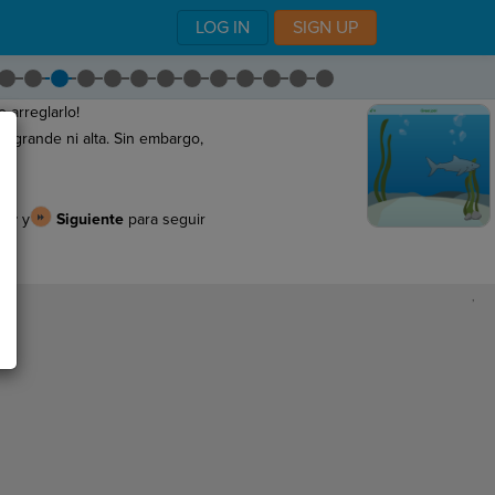
LOG IN
SIGN UP
arreglarlo!
s grande ni alta. Sin embargo,
iar
y
Siguiente
para seguir
,