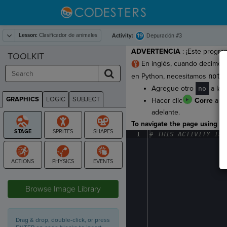
Lesson:
Clasificador de animales
19
Activity:
Depuración #3
ADVERTENCIA
: ¡Este progr
TOOLKIT
En inglés, cuando decimos
en Python, necesitamos
not
a 
Agregue otro
a la 
no
GRAPHICS
LOGIC
SUBJECT
Hacer clic
Corre
a ve
GRAPHICS
adelante.
To navigate the page using the
1
#
·
THIS
·
ACTIVITY
·
IS
·
STAGE
Browse Image Library
Drag & drop, double-click, or press