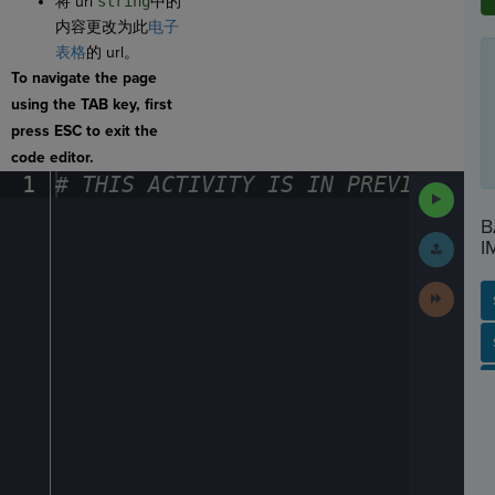
将 url
string
中的
内容更改为此
电子
表格
的 url。
To navigate the page
using the TAB key, first
press ESC to exit the
code editor.
1
#
·
THIS
·
ACTIVITY
·
IS
·
IN
·
PREVIEW
·
ONL
Run
Code
B
Submit
I
Work
Next
Activit
SP
SH
AC
PH
EV