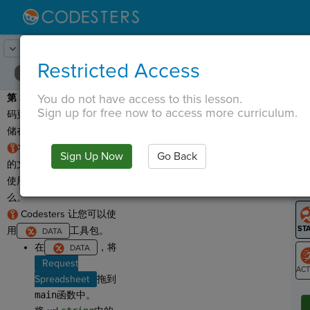
Lesson:
输入密码
5
Activity:
获取网址
Restricted Access
You do not have access to this lesson.
第 3 步：
为了使我们的密
T
Sign up for free now to access more curriculum.
码更加安全，我们将其存
储在单独的电子表格中。
将重要信息存储在不同
Sign Up Now
Go Back
G
的文件中是个好主意。这
使用户更难看到它是什
LO
么。
GR
Codesters 让您可以使
用
工具包。
在
，将
Request
Spreadsheet
拖到
ST
main
函数中。