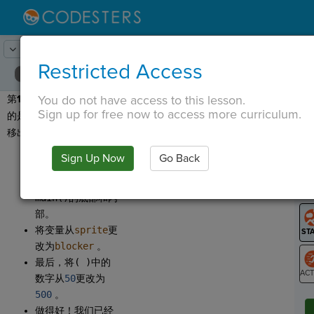
Lesson:
输入密码
23
Activity:
提升
Restricted Access
You do not have access to this lesson.
第
18 步：
最后但同样重要
T
Sign up for free now to access more curriculum.
的是，让我们将黑色矩形
移出屏幕。
在
Sign Up Now
Go Back
，将
G
Move Up
拖动到
LO
main()
的底部和内
GR
部。
将变量从
sprite
更
改为
blocker
。
最后，将
( )
中的
数字从
50
更改为
ST
500
。
做得好！我们已经