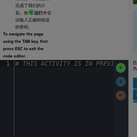
完成了我们的计
划。按
运行
并尝
试输入正确和错误
的密码。
To navigate the page
using the TAB key, first
press ESC to exit the
code editor.
B
1
#
·
THIS
·
ACTIVITY
·
IS
·
IN
·
PREVIEW
·
ONL
Run
I
Code
Submit
Work
Next
SP
SH
AC
PH
EV
Activit