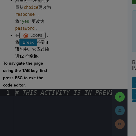
然后将
==
左侧的变
量从
choice
更改为
response
，
将
"yes"
更改为
password
。
在
，
将
Break
拖到
if
语句中
。它应该缩
进
12 个空格
。
B
To navigate the page
I
using the TAB key, first
press ESC to exit the
code editor.
1
#
·
THIS
·
ACTIVITY
·
IS
·
IN
·
PREVIEW
·
ONL
SP
SH
AC
PH
EV
Run
Code
Submit
Work
Next
Activit