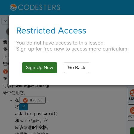
Lesson:
输入密码
15
Activity:
分手
Restricted Access
You do not have access to this lesson.
第 12 步：
我们有问题！
T
Sign up for free now to access more curriculum.
我们的 while 循环不会停
止。如果用户输入正确的
密码，我们应该结束它。
Sign Up Now
Go Back
G
break
关键字在循环仍
在运行时停止循环。我们
LO
可以在
while
循环
或
for 循
GR
环
中使用它。
在
，
将
if
ask_for_password()
和 while 循环。它
ST
应该缩进
8
个空格
。