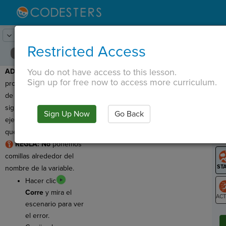
Lesson:
Mis amigos
6
Activity:
Depuración 1
Restricted Access
You do not have access to this lesson.
ADVERTENCIA:
¡Este
T
Sign up for free now to access more curriculum.
programa tiene un error
de lógica! Un error lógico
significa que el código se
Sign Up Now
Go Back
G
ejecuta, ¡pero no hace lo
que queremos!
LO
REGLA:
No
ponemos
GR
comillas alrededor del
nombre de la variable.
Hacer clic
Corre
y mira el
escenario para ver
ST
el error.