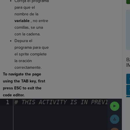
Corrija el programa
para que el
nombre de la
variable
, no entre
comillas, se una
con la cadena.
Depura el
programa para que
el sprite complete
B
la oración
I
correctamente.
To navigate the page
using the TAB key, first
press ESC to exit the
SP
SH
AC
PH
EV
code editor.
1
#
·
THIS
·
ACTIVITY
·
IS
·
IN
·
PREVIEW
·
ONL
Run
Code
Submit
Work
Next