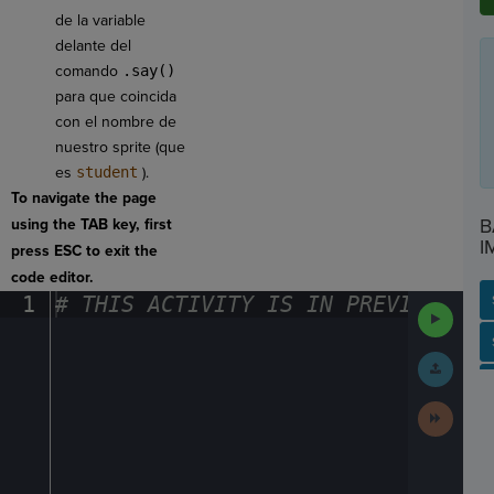
de la variable
delante del
comando
.say()
para que coincida
con el nombre de
nuestro sprite (que
es
student
).
To navigate the page
B
using the TAB key, first
I
press ESC to exit the
code editor.
1
#
·
THIS
·
ACTIVITY
·
IS
·
IN
·
PREVIEW
·
ONL
Run
Code
SP
SH
AC
PH
EV
Submit
Work
Next
Activit