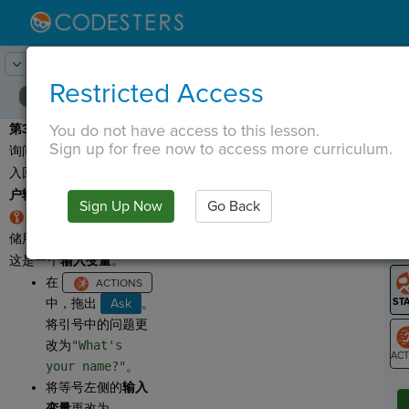
Lesson:
与精灵对话
5
Activity:
存储用户输入
Restricted Access
You do not have access to this lesson.
第3步
：现在我们向用户
T
Sign up for free now to access more curriculum.
询问一个问题，用户将输
入回答。我们将此称为
用
户输入信息
。
Sign Up Now
Go Back
G
我们通过设置
变量
来存
储用户输入的任何回答。
LO
这是一个
输入变量
。
GR
在
中，拖出
Ask
。
将引号中的问题更
改为
"What's
your name?"
。
ST
将等号左侧的
输入
变量
更改为