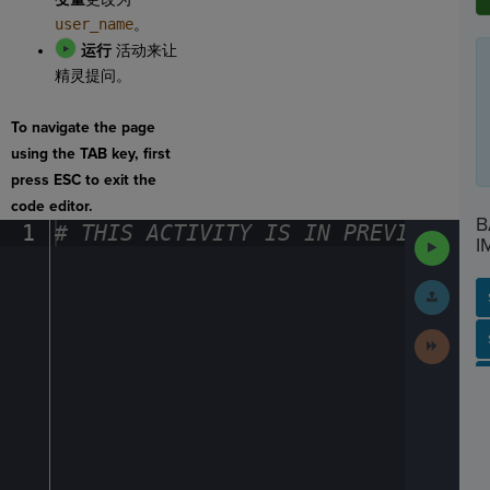
user_name
。
运行
活动来让
精灵提问。
To navigate the page
using the TAB key, first
press ESC to exit the
code editor.
B
1
#
·
THIS
·
ACTIVITY
·
IS
·
IN
·
PREVIEW
·
ONL
Run
I
Code
Submit
Work
Next
SP
SH
AC
PH
EV
Activit