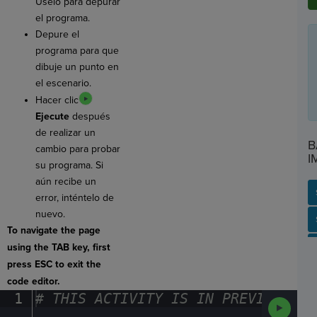
Úselo para depurar
el programa.
Depure el
programa para que
dibuje un punto en
el escenario.
Hacer clic
Ejecute
después
de realizar un
B
cambio para probar
I
su programa. Si
aún recibe un
error, inténtelo de
nuevo.
SP
SH
AC
PH
EV
To navigate the page
using the TAB key, first
press ESC to exit the
code editor.
1
#
·
THIS
·
ACTIVITY
·
IS
·
IN
·
PREVIEW
·
ONL
Run
Code