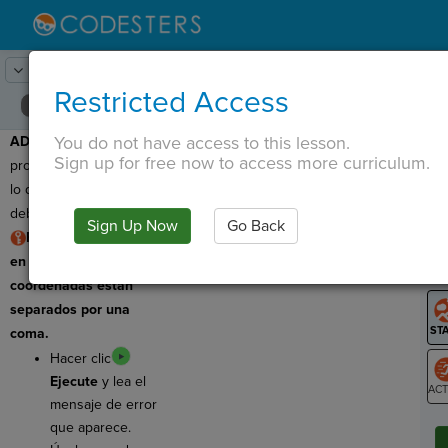
Lesson:
Codesters en el espacio
7
Activity:
Depuración 1
Restricted Access
You do not have access to this lesson.
ADVERTENCIA
: este
T
Sign up for free now to access more curriculum.
programa tiene un error,
lo que significa que
debemos corregirlo.
Sign Up Now
Go Back
G
REGLA: Los números
en un par de
LO
coordenadas están
GR
separados por una
coma.
Hacer clic
Ejecute
y lea el
mensaje de error
ST
que aparece.