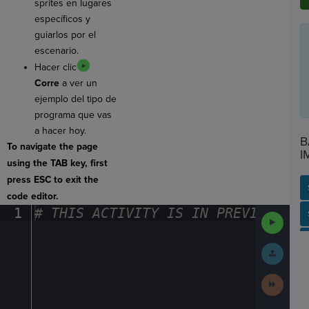
sprites en lugares
específicos y
guiarlos por el
escenario.
Hacer clic
Corre
a ver un
ejemplo del tipo de
programa que vas
a hacer hoy.
B
To navigate the page
I
using the TAB key, first
press ESC to exit the
code editor.
1
#
·
THIS
·
ACTIVITY
·
IS
·
IN
·
PREVIEW
·
ONL
SP
SH
AC
PH
EV
Run
Code
Submit
Work
Next
Activit