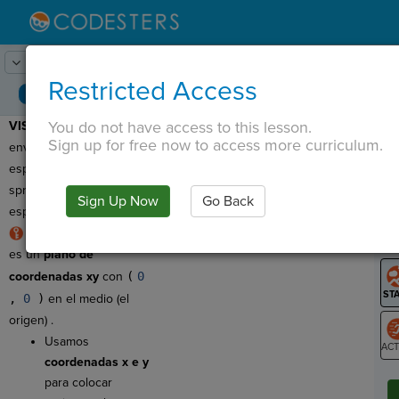
Lesson:
Codesters en el espacio
1
Activity:
Avance
Restricted Access
You do not have access to this lesson.
VISTA PREVIA:
¡Hoy,
T
Sign up for free now to access more curriculum.
enviarás una nave
espacial para recoger
sprites de Codester en el
Sign Up Now
Go Back
G
espacio!
La etapa de Codesters
LO
es un
plano de
GR
coordenadas xy
con
(
0
,
0
)
en el medio (el
origen) .
Usamos
coordenadas x e y
ST
para colocar