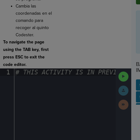
Cambia las
coordenadas en el
comando para
recoger al quinto
Codester.
To navigate the page
using the TAB key, first
press ESC to exit the
B
code editor.
I
1
#
·
THIS
·
ACTIVITY
·
IS
·
IN
·
PREVIEW
·
ONL
Run
Code
Submit
Work
SP
SH
AC
PH
EV
Next
Activit