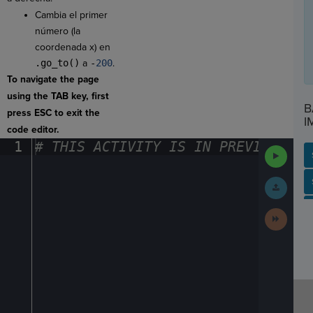
Cambia el primer
número (la
coordenada x) en
.go_to()
a
-
200
.
To navigate the page
using the TAB key, first
B
press ESC to exit the
I
code editor.
1
#
·
THIS
·
ACTIVITY
·
IS
·
IN
·
PREVIEW
·
ONL
Run
Code
SP
SH
AC
PH
EV
Submit
Work
Next
Activit