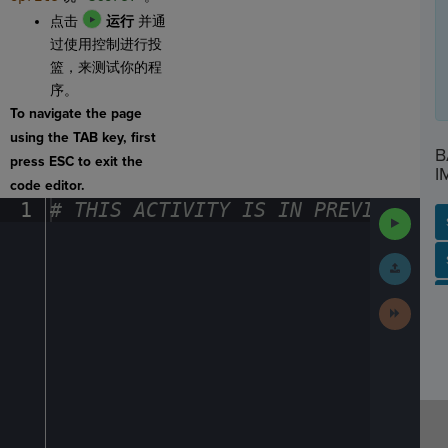
点击
运行
并通
过使用控制进行投
篮，来测试你的程
序。
To navigate the page
using the TAB key, first
B
press ESC to exit the
I
code editor.
1
#
·
THIS
·
ACTIVITY
·
IS
·
IN
·
PREVIEW
·
ONL
Run
Code
SP
SH
AC
PH
EV
Submit
Work
Next
Activit