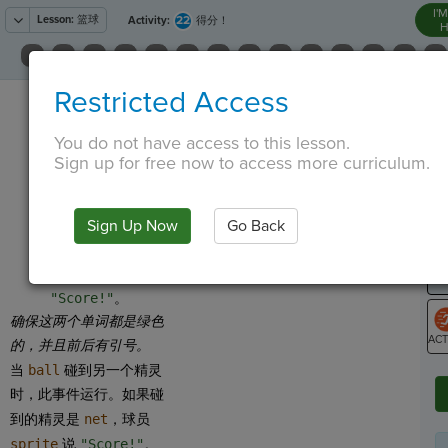
I'
Lesson:
篮球
22
Activity:
得分！
H
找到代码行
Restricted Access
T
····
if
·
my_var
·
==
·
"codesters"
:
¬
将引号内的名称更
You do not have access to this lesson.
改为
Sign up for free now to access more curriculum.
"basketballnet"
。
G
找到代码行
LO
Sign Up Now
Go Back
····
····
sprite
.
say(
"I
·
hit
·
something!")
GR
将引号内部的文本
更改为
"Score!"
。
确保这两个单词都是绿色
的，并且前后有引号。
ST
当
ball
碰到另一个精灵
时，此事件运行。如果碰
到的精灵是
net
，球员
sprite
说
"Score!"
。