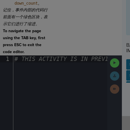
down_count
。
记住，事件内部的代码行
前面有一个绿色区块，表
示它们进行了缩进。
To navigate the page
using the TAB key, first
B
press ESC to exit the
I
code editor.
1
#
·
THIS
·
ACTIVITY
·
IS
·
IN
·
PREVIEW
·
ONL
Run
Code
Submit
SP
SH
AC
PH
EV
Work
Next
Activit