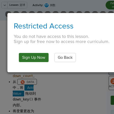
I'
Lesson:
篮球
17
Activity:
倒数
H
选择 Python 选项
Restricted Access
T
卡。点击
，将
You do not have access to this lesson.
Global Variable
Sign up for free now to access more curriculum.
拖动到
G
down_key()
事件
LO
Sign Up Now
Go Back
内部。
GR
将
global
关键字
后面的变量更改为
down_count
。
从
中，将
Add
ST
Value
拖动到
down_key()
事件
内部。
将变量更改为