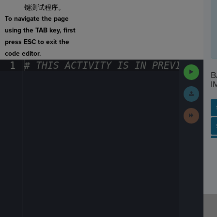
键测试程序。
To navigate the page
using the TAB key, first
press ESC to exit the
code editor.
1
#
·
THIS
·
ACTIVITY
·
IS
·
IN
·
PREVIEW
·
ONL
Run
B
Code
I
Submit
Work
Next
Activit
SP
SH
AC
PH
EV