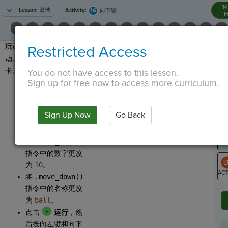
I'
Lesson:
篮球
16
Activity:
向下键
H
玩家也可以将球向下移
Restricted Access
T
动。点击 Codesters 选项
卡。
You do not have access to this lesson.
Sign up for free now to access more curriculum.
点击工具栏中的
部
G
分，将
Down
LO
Sign Up Now
Go Back
Key
拖动到程序
GR
底部。
将
.move_down()
指令中的数字更改
为
10
。
将
.move_down()
ST
指令中的名称更改
为
ball
。
点击
运行
，然
后按向左键和向下