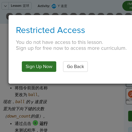
I'
Lesson:
篮球
20
Activity:
Y 速度
H
从
Restricted Access
T
中，将
Set y
Speed
拖动到
You do not have access to this lesson.
space_bar()
事件
Sign up for free now to access more curriculum.
内部。
G
将
LO
Sign Up Now
Go Back
.set_y_speed()
GR
指令中的数字替换
为
down_count
。
将指令前面的名称
更改为
ball
。
现在，
ball
的 y 速度设
ST
置为按下
向下
键的次数
（
down_count
的值）。
通过点击
运行
来测试程序，并使