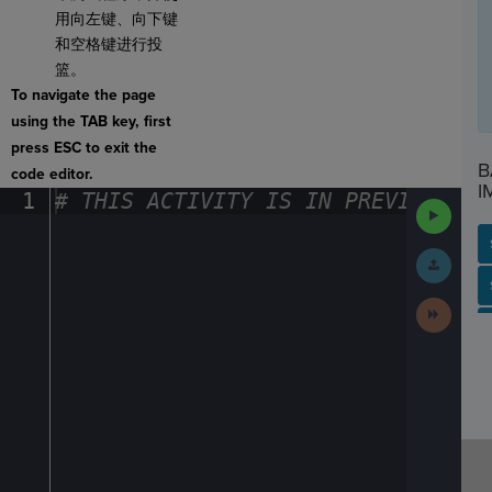
用向左键、向下键
和空格键进行投
篮。
To navigate the page
using the TAB key, first
press ESC to exit the
B
code editor.
I
1
#
·
THIS
·
ACTIVITY
·
IS
·
IN
·
PREVIEW
·
ONL
Run
Code
Submit
Work
SP
SH
AC
PH
EV
Next
Activit