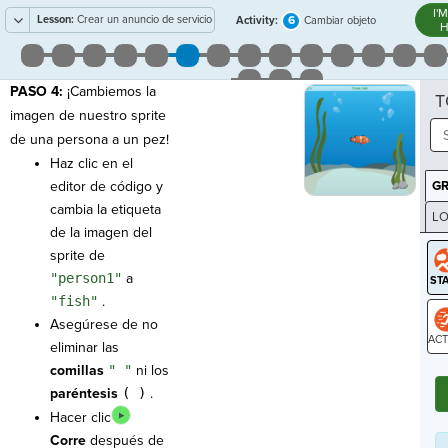
I'
Lesson:
Crear un anuncio de servicio
6
Activity:
Cambiar objeto
H
público
PASO 4:
¡Cambiemos la
T
imagen de nuestro sprite
de una persona a un pez!
Haz clic en el
editor de código y
G
cambia la etiqueta
LO
de la imagen del
GR
sprite de
"person1"
a
"fish"
.
Asegúrese de no
eliminar las
ST
comillas
" "
ni los
paréntesis
( )
.
Hacer clic
Corre
después de