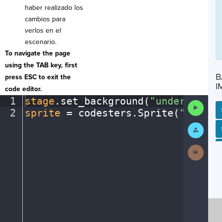
haber realizado los
cambios para
verlos en el
escenario.
To navigate the page
using the TAB key, first
B
press ESC to exit the
I
code editor.
1
stage
.
set_background(
"underwater"
Run
2
sprite
·
=
·
codesters
.
Sprite(
"person
Code
Submit
SP
SH
AC
PH
EV
Work
Next
Activit