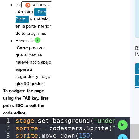
Ir a
. Arrastra
Turn
Right
y suéltalo
en la parte inferior
de tu programa.
Hacer clic
B
¡Corre
para ver
I
que el pez se
mueve hacia abajo,
espera 2
segundos y luego
SP
SH
AC
PH
EV
gira 90 grados!
To navigate the page
using the TAB key, first
press ESC to exit the
code editor.
1
stage
.
set_background(
"underwater"
Run
2
sprite
·
=
·
codesters
.
Sprite(
"fish"
)
Code
3
sprite
.
move_down(
150
)
¶
Submit