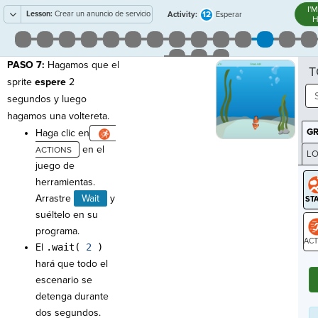
I'
Lesson:
Crear un anuncio de servicio
12
Activity:
Esperar
H
público
PASO 7:
Hagamos que el
T
sprite
espere
2
segundos y luego
hagamos una voltereta.
G
Haga clic en
en el
LO
juego de
GR
herramientas.
Arrastre
Wait
y
suéltelo en su
programa.
El
.wait(
2
)
ST
hará que todo el
escenario se
detenga durante
dos segundos.