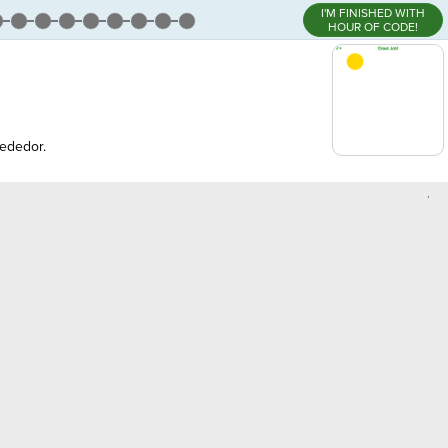
I'M FINISHED WITH
HOUR OF CODE!
ededor.
,