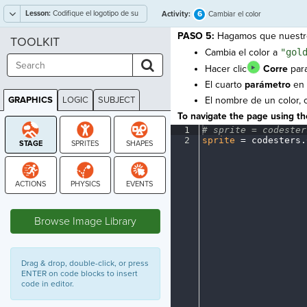
Lesson:
Codifique el logotipo de su
6
Activity:
Cambiar el color
empresa
PASO 5:
Hagamos que nuestro 
TOOLKIT
Cambia el color a
"gol
Hacer clic
Corre
para
El cuarto
parámetro
en e
GRAPHICS
LOGIC
SUBJECT
El nombre de un color,
GRAPHICS
To navigate the page using the
1
#
·
sprite
·
=
·
codester
2
sprite
·
=
·
codesters
.
STAGE
Browse Image Library
Drag & drop, double-click, or press
ENTER on code blocks to insert
code in editor.