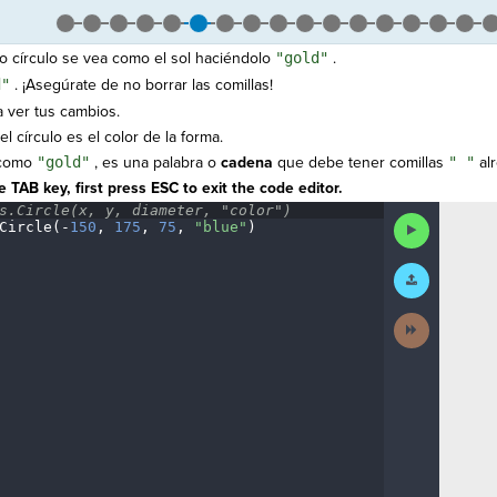
círculo se vea como el sol haciéndolo
"gold"
.
d"
. ¡Asegúrate de no borrar las comillas!
 ver tus cambios.
l círculo es el color de la forma.
 como
"gold"
, es una palabra o
cadena
que debe tener comillas
" "
alr
 TAB key, first press ESC to exit the code editor.
s.Circle(x,
·
y,
·
diameter,
·
"color")
¬
Run
Circle(
-
150
,
·
175
,
·
75
,
·
"blue"
)
¶
Code
Submit
Work
Next
Activity