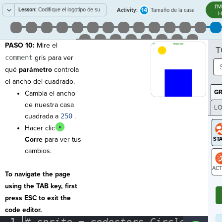
I'
Lesson:
Codifique el logotipo de su
14
Activity:
Tamaño de la casa
H
empresa
PASO 10:
Mire el
T
comment
gris para ver
qué
parámetro
controla
el ancho del cuadrado.
G
Cambia el ancho
de nuestra casa
LO
cuadrada a
250
.
GR
Hacer clic
Corre
para ver tus
cambios.
To navigate the page
ST
using the TAB key, first
press ESC to exit the
code editor.