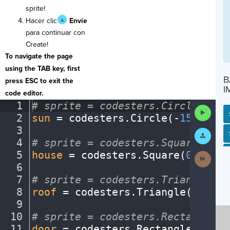
sprite!
Hacer clic
Envíe
para continuar con
Create!
To navigate the page
using the TAB key, first
B
press ESC to exit the
I
code editor.
1
#
·
sprite
·
=
·
codesters.Circle(x,
·
y
Run
2
sun
·
=
·
codesters
.
Circle(
-
150
,
·
175
Code
3
¬
Submit
SP
SH
AC
PH
EV
Work
4
#
·
sprite
·
=
·
codesters.Square(x,
·
y
5
house
·
=
·
codesters
.
Square(
0
,
·
-
125
Next
Activit
6
¬
7
#
·
sprite
·
=
·
codesters.Triangle(x,
8
roof
·
=
·
codesters
.
Triangle(
0
,
·
100
9
¬
10
#
·
sprite
·
=
·
codesters.Rectangle(x
11
door
·
=
·
codesters
.
Rectangle(
0
,
·
-
1