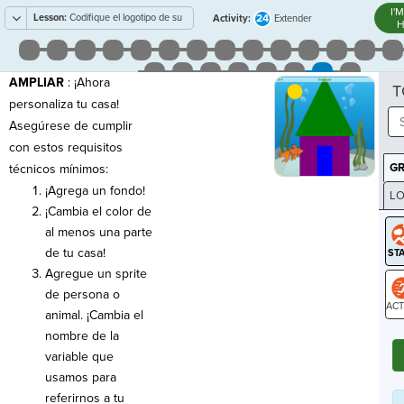
I'
Lesson:
Codifique el logotipo de su
24
Activity:
Extender
H
empresa
AMPLIAR
: ¡Ahora
T
personaliza tu casa!
Asegúrese de cumplir
con estos requisitos
G
técnicos mínimos:
¡Agrega un fondo!
LO
¡Cambia el color de
GR
al menos una parte
de tu casa!
Agregue un sprite
de persona o
animal. ¡Cambia el
ST
nombre de la
variable que
usamos para
referirnos a tu