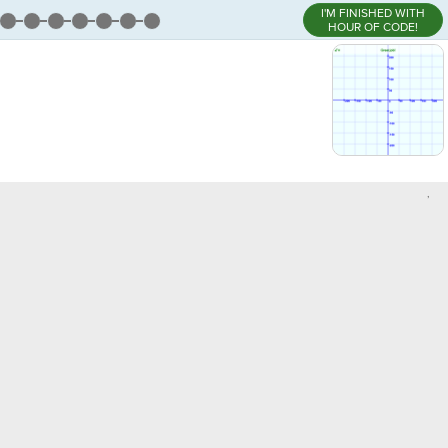
I'M FINISHED WITH
HOUR OF CODE!
,