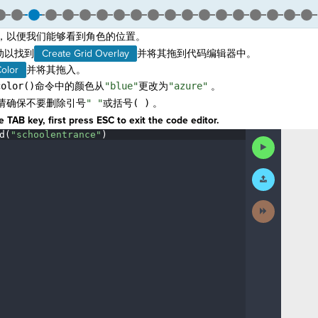
，以便我们能够看到角色的位置。
动以找到
Create Grid Overlay
并将其拖到代码编辑器中。
olor
并将其拖入。
color()
命令中的颜色从
"blue"
更改为
"azure"
。
请确保不要删除引号
" "
或括号
( )
。
 TAB key, first press ESC to exit the code editor.
d(
"schoolentrance"
)
¬
Run
Code
Submit
Work
Next
Activity