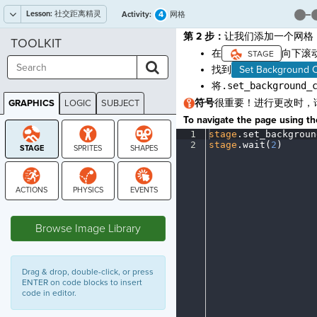
Lesson:
社交距离精灵
4
Activity:
网格
第 2 步：
让我们添加一个网格
TOOLKIT
在
向下滚
找到
Set Background C
将
.set_background_
符号
很重要！进行更改时，
GRAPHICS
LOGIC
SUBJECT
GRAPHICS
To navigate the page using the
1
stage
.
set_backgroun
2
stage
.
wait(
2
)
¶
STAGE
Browse Image Library
Drag & drop, double-click, or press
ENTER on code blocks to insert
code in editor.