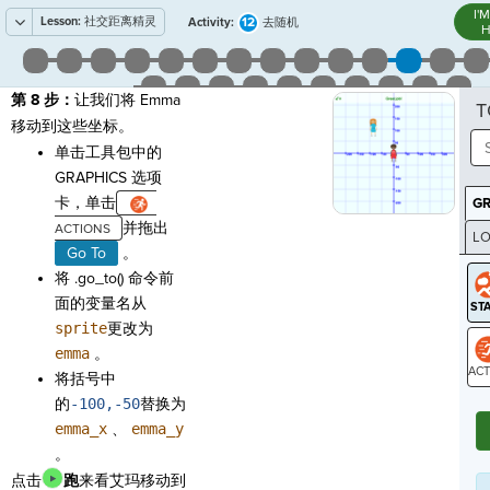
I'
Lesson:
社交距离精灵
12
Activity:
去随机
H
第 8 步：
让我们将 Emma
T
移动到这些坐标。
单击工具包中的
GRAPHICS 选项
卡，单击
G
并拖出
LO
Go To
。
GR
将 .go_to() 命令前
面的变量名从
sprite
更改为
emma
。
将括号中
ST
的
-100,-50
替换为
emma_x
、
emma_y
。
点击
跑
来看艾玛移动到