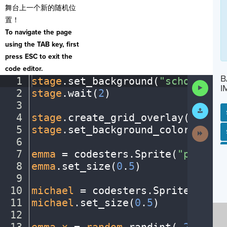
舞台上一个新的随机位
置！
To navigate the page
using the TAB key, first
press ESC to exit the
code editor.
B
1
stage
.
set_background(
"schoolentr
Run
I
2
stage
.
wait(
2
)
¬
Code
3
¬
Submit
Work
4
stage
.
create_grid_overlay(
50
,
·
"b
5
stage
.
set_background_color(
"azur
Next
SP
SH
AC
PH
EV
Activit
6
¬
7
emma
·
=
·
codesters
.
Sprite(
"person1
8
emma
.
set_size(
0
.
5
)
¬
9
¬
10
michael
·
=
·
codesters
.
Sprite(
"pers
11
michael
.
set_size(
0
.
5
)
¬
12
¬