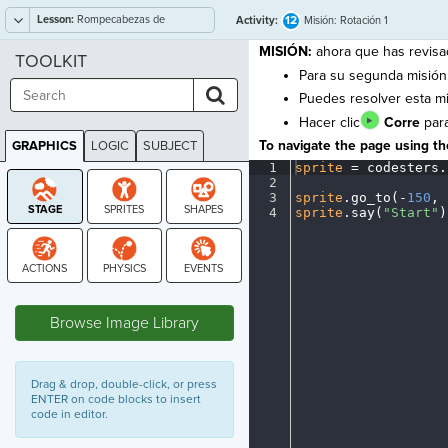
Lesson:
Rompecabezas de
12
Activity:
Misión: Rotación 1
transformación
MISIÓN:
ahora que has revis
TOOLKIT
Para su segunda misión
Puedes resolver esta 
Hacer clic
Corre
para
To navigate the page using the
GRAPHICS
LOGIC
SUBJECT
GRAPHICS
1
sprite
·
=
·
codesters
.
2
¬
3
sprite
.
go_to(
-
150
,
·
4
sprite
.
say(
"Start"
)
STAGE
Browse Image Library
Drag & drop, double-click, or press
ENTER on code blocks to insert
code in editor.