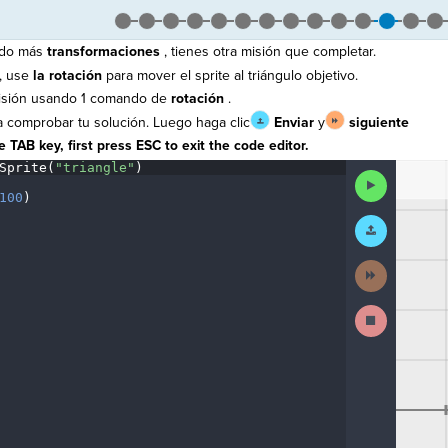
ado más
transformaciones
, tienes otra misión que completar.
, use
la rotación
para mover el sprite al triángulo objetivo.
misión usando 1 comando de
rotación
.
 comprobar tu solución. Luego haga clic
Enviar
y
siguiente
 TAB key, first press ESC to exit the code editor.
Sprite(
"triangle"
)
¬
The
Run
code
Code
100
)
¬
has
¶
been
Submit
executed,
Work
and
interactive
Next
animated
Activity
output
is
Stop
generated
Running
based
Code
on
the
selected
code
in
the
editor.