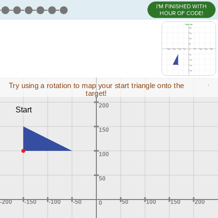
I'M FINISHED WITH
HOUR OF CODE!
,