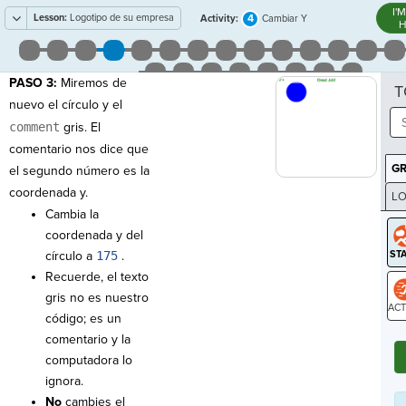
I'
Lesson:
Logotipo de su empresa
4
Activity:
Cambiar Y
H
PASO 3:
Miremos de
T
nuevo el círculo y el
comment
gris. El
comentario nos dice que
G
el segundo número es la
coordenada y.
LO
Cambia la
GR
coordenada y del
círculo a
175
.
Recuerde, el texto
gris no es nuestro
código; es un
ST
comentario y la
computadora lo
ignora.
No
cambies el