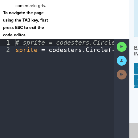
comentario gris.
To navigate the page
using the TAB key, first
press ESC to exit the
code editor.
1
#
·
sprite
·
=
·
codesters.Circle(x,
·
y,
Run
B
2
sprite
·
=
·
codesters
.
Circle(
-
150
,
·
0
Code
I
Submit
Work
Next
Activit
SP
SH
AC
PH
EV