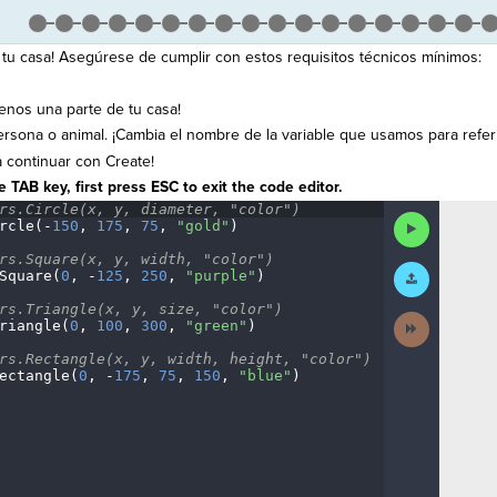
 tu casa! Asegúrese de cumplir con estos requisitos técnicos mínimos:
menos una parte de tu casa!
rsona o animal. ¡Cambia el nombre de la variable que usamos para referir
 continuar con Create!
 TAB key, first press ESC to exit the code editor.
rs.Circle(x,
·
y,
·
diameter,
·
"color")
¬
Run
rcle(
-
150
,
·
175
,
·
75
,
·
"gold"
)
¬
Code
rs.Square(x,
·
y,
·
width,
·
"color")
¬
Submit
Square(
0
,
·
-
125
,
·
250
,
·
"purple"
)
¬
Work
rs.Triangle(x,
·
y,
·
size,
·
"color")
¬
Next
riangle(
0
,
·
100
,
·
300
,
·
"green"
)
¬
Activity
rs.Rectangle(x,
·
y,
·
width,
·
height,
·
"color")
¬
ectangle(
0
,
·
-
175
,
·
75
,
·
150
,
·
"blue"
)
¶