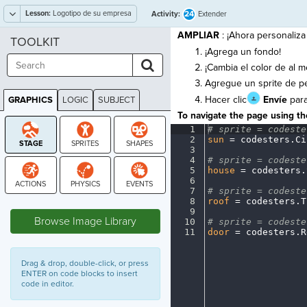
Lesson:
Logotipo de su empresa
24
Activity:
Extender
AMPLIAR
: ¡Ahora personaliza
TOOLKIT
¡Agrega un fondo!
¡Cambia el color de al 
Agregue un sprite de pe
Hacer clic
Envíe
para
GRAPHICS
LOGIC
SUBJECT
GRAPHICS
To navigate the page using the
1
#
·
sprite
·
=
·
codeste
2
sun
·
=
·
codesters
.
Ci
3
¬
4
#
·
sprite
·
=
·
codeste
5
house
·
=
·
codesters
.
6
¬
7
#
·
sprite
·
=
·
codeste
8
roof
·
=
·
codesters
.
T
STAGE
9
¬
Browse Image Library
10
#
·
sprite
·
=
·
codeste
11
door
·
=
·
codesters
.
R
Drag & drop, double-click, or press
ENTER on code blocks to insert
code in editor.