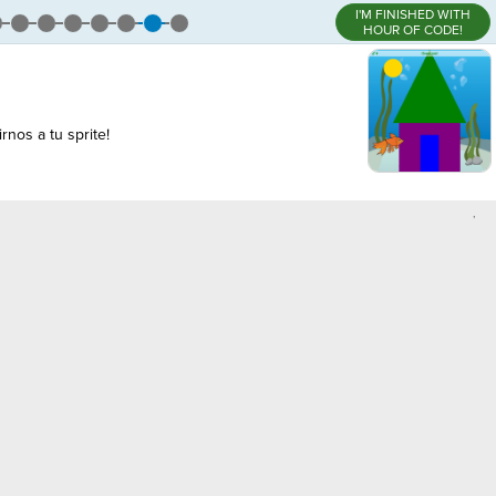
I'M FINISHED WITH
HOUR OF CODE!
nos a tu sprite!
,