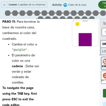
I'
Lesson:
Logotipo de su empresa
15
Activity:
Color de la casa
H
PASO 11:
Para terminar la
T
base de nuestra casa,
cambiemos el color del
cuadrado.
G
Cambia el color a
"purple"
.
LO
El parámetro de
GR
color es una
cadena
. Debe ser
verde y estar
rodeado de
comillas.
ST
To navigate the page
using the TAB key, first
press ESC to exit the
code editor.