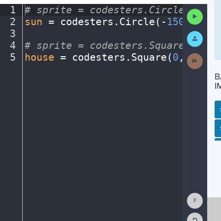
1
#
·
sprite
·
=
·
codesters.Circle(x,
·
y,
Run
2
sun
·
=
·
codesters
.
Circle(
-
150
,
·
175
,
Code
3
¬
Submit
Work
4
#
·
sprite
·
=
·
codesters.Square(x,
·
y,
5
house
·
=
·
codesters
.
Square(
0
,
·
-
125
,
Next
Activit
B
I
SP
SH
AC
PH
EV
Show
Consol
Reset