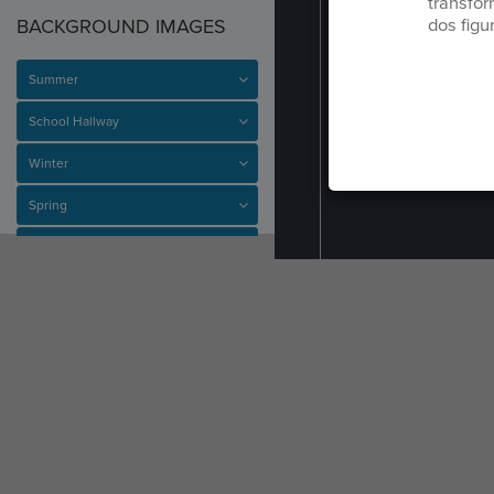
transfo
BACKGROUND IMAGES
dos figu
Summer
School Hallway
Winter
Spring
SPRITES
SHAPES
ACTIONS
PHYSICS
EVENTS
School Entrance
Haunted House
Subway
Fall
Haunted House Interior
Space