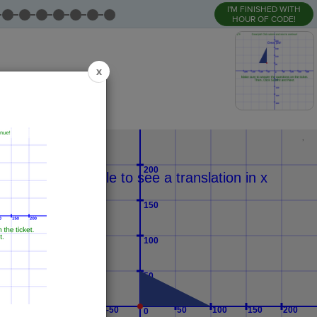
I'M FINISHED WITH
HOUR OF CODE!
x
,