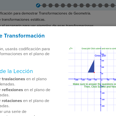
ificación para demostrar Transformaciones de Geometría.
 transformaciones estáticas.
n el escenario para ver ejemplos de esas transformaciones.
 responde las preguntas en el Tiquete Hacer Ahora.
e Transformación
as preguntas, clic
Enviar
y
Siguiente
para continuar.
 TAB key, first press ESC to exit the code editor.
ón, usarás codificación para
The
Run
sformaciones en el plano de
code
Code
has
been
Submit
executed,
Work
and
de la Lección
interactive
Next
animated
r
traslaciones
en el plano
Activity
output
denadas.
is
generated
r
reflexiones
en el plano de
based
adas.
on
Stop
the
r
rotaciones
en el plano de
Running
selected
adas.
Code
code
car una serie de
in
the