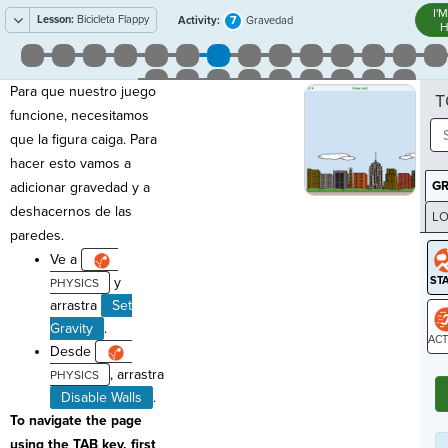
I'
Lesson:
Bicicleta Flappy
7
Activity:
Gravedad
H
Para que nuestro juego
T
funcione, necesitamos
que la figura caiga. Para
hacer esto vamos a
G
adicionar gravedad y a
deshacernos de las
LO
paredes.
GR
Ve a
y
arrastra
Set
Gravity
.
Desde
ST
, arrastra
Disable Walls
.
To navigate the page
using the TAB key, first