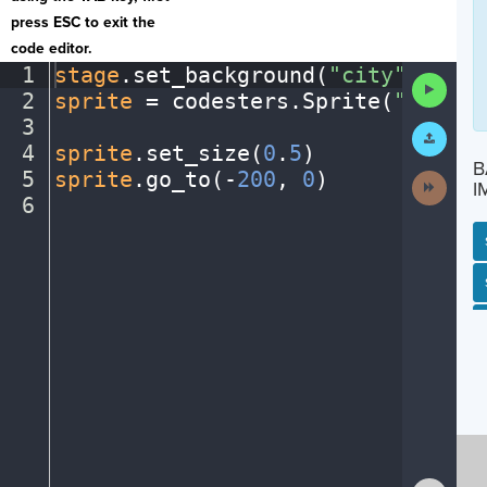
press ESC to exit the
code editor.
1
stage
.
set_background(
"city"
)
¬
Run
2
sprite
·
=
·
codesters
.
Sprite(
"bike"
)
Code
3
¬
Submit
Work
4
sprite
.
set_size(
0
.
5
)
¬
B
5
sprite
.
go_to(
-
200
,
·
0
)
¬
Next
I
Activit
6
¶
SP
SH
AC
PH
EV
Show