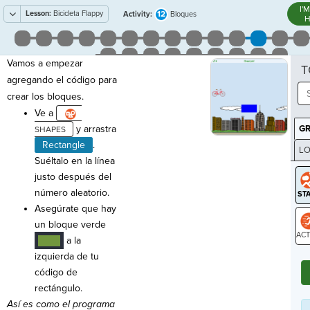
I'
Lesson:
Bicicleta Flappy
12
Activity:
Bloques
H
Vamos a empezar
T
agregando el código para
crear los bloques.
Ve a
y arrastra
G
Rectangle
.
LO
Suéltalo en la línea
GR
justo después del
número aleatorio.
Asegúrate que hay
un bloque verde
a la
····
ST
izquierda de tu
código de
rectángulo.
Así es como el programa