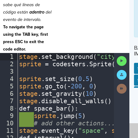
sabe qué líneas de
código están
adentro
del
evento de intervalo.
To navigate the page
using the TAB key, first
press ESC to exit the
B
code editor.
I
1
stage
.
set_background(
"city"
)
¬
Run
2
sprite
·
=
·
codesters
.
Sprite(
"bike"
Code
3
¬
Submit
Work
4
sprite
.
set_size(
0
.
5
)
¬
SP
SH
AC
PH
EV
5
sprite
.
go_to(
-
200
,
·
0
)
¬
Next
Activit
6
stage
.
set_gravity(
10
)
¬
7
stage
.
disable_all_walls()
¬
8
def
·
space_bar()
:
¬
9
····
sprite
.
jump(
5
)
¬
10
····
#
·
add
·
other
·
actions...
¬
11
stage
.
event_key(
"space"
,
·
space_b