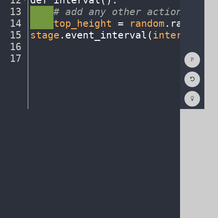
12
def
·
interval()
:
¬
13
····
#
·
add
·
any
·
other
·
actions...
¬
14
····
top_height
·
=
·
random
.
randint(
15
stage
.
event_interval(
interval
,
·
2
16
¬
Show
17
¶
Consol
Reset
Code
Editor
Codest
How
To
(opens
in
a
new
tab)