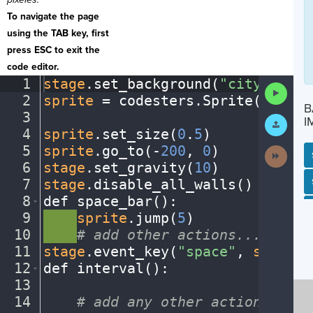
To navigate the page
using the TAB key, first
press ESC to exit the
code editor.
1
stage
.
set_background(
"city"
)
¬
Run
2
sprite
·
=
·
codesters
.
Sprite(
"bike"
Code
B
3
¬
Submit
I
Work
4
sprite
.
set_size(
0
.
5
)
¬
5
sprite
.
go_to(
-
200
,
·
0
)
¬
Next
Activit
6
stage
.
set_gravity(
10
)
¬
7
stage
.
disable_all_walls()
¬
SP
SH
AC
PH
EV
8
def
·
space_bar()
:
¬
9
····
sprite
.
jump(
5
)
¬
10
····
#
·
add
·
other
·
actions...
¬
11
stage
.
event_key(
"space"
,
·
space_b
12
def
·
interval()
:
¬
13
¬
14
····
#
·
add
·
any
·
other
·
actions...
¬