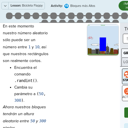
I'
Lesson:
Bicicleta Flappy
15
Activity:
Bloques más Altos
H
En este momento
T
nuestro número aleatorio
sólo puede ser un
número entre
1
y
10
, así
G
que nuestros rectángulos
son realmente cortos.
LO
Encuentra el
GR
comando
.randint()
.
Cambia su
parámetro a
(
50
,
300
)
.
ST
Ahora nuestros bloques
tendrán un altura
aleatoria entre
50
y
300
píxeles.