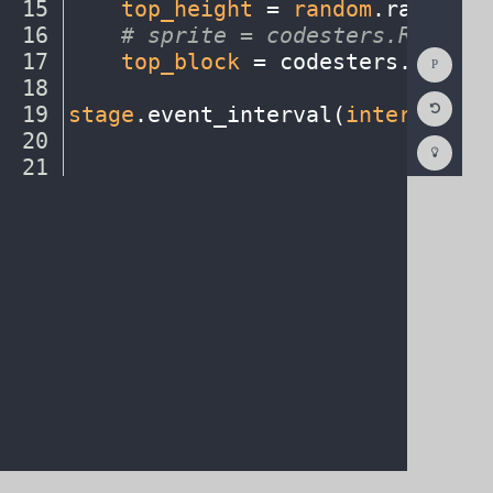
15
····
top_height
·
=
·
random
.
randint(
16
····
#
·
sprite
·
=
·
codesters.Rectang
Show
17
····
top_block
·
=
·
codesters
.
Rectan
Consol
18
····
¬
Reset
19
stage
.
event_interval(
interval
,
·
2
Code
Editor
20
¬
Codest
How
21
¶
To
(opens
in
a
new
tab)