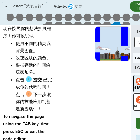
I'
Lesson:
飞行的自行车
25
Activity:
扩展
H
现在按照你的想法扩展程
T
序！你可以试试：
使用不同的精灵或
背景图像。
改变区块的颜色。
G
根据存活的时间给
LO
玩家加分。
GR
点击
提交
已完
成你的代码时间！
点击
下一步
将
你的技能应用到创
建新游戏中！
ST
To navigate the page
using the TAB key, first
press ESC to exit the
code editor.