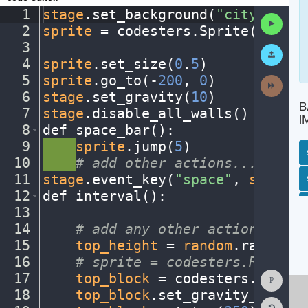
1
stage
.
set_background(
"city"
)
¬
Run
2
sprite
·
=
·
codesters
.
Sprite(
"bike"
Code
3
¬
Submit
Work
4
sprite
.
set_size(
0
.
5
)
¬
5
sprite
.
go_to(
-
200
,
·
0
)
¬
Next
Activit
6
stage
.
set_gravity(
10
)
¬
B
7
stage
.
disable_all_walls()
¬
I
8
def
·
space_bar()
:
¬
9
····
sprite
.
jump(
5
)
¬
10
····
#
·
add
·
other
·
actions...
¬
11
stage
.
event_key(
"space"
,
·
space_b
SP
SH
AC
PH
EV
12
def
·
interval()
:
¬
13
¬
14
····
#
·
add
·
any
·
other
·
actions...
¬
15
····
top_height
·
=
·
random
.
randint(
16
····
#
·
sprite
·
=
·
codesters.Rectang
Show
17
····
top_block
·
=
·
codesters
.
Rectan
Consol
18
····
top_block
.
set_gravity_off()
·
Reset