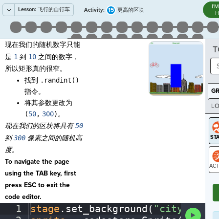
I'
Lesson:
飞行的自行车
15
Activity:
更高的区块
H
现在我们的随机数字只能
T
是
1
到
10
之间的数字，
所以矩形真的很窄。
找到
.randint()
G
指令。
将其参数更改为
LO
(
50
,
300
)
。
GR
现在我们的区块将具有
50
到
300
像素之间的随机高
度。
To navigate the page
using the TAB key, first
ST
press ESC to exit the
code editor.
1
stage
.
set_background(
"city"
)
¬
Run
Code