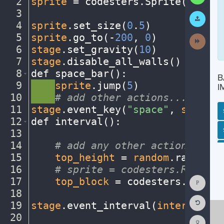
2
sprite
·
=
·
codesters
.
Sprite(
"bike"
3
¬
Submit
Work
4
sprite
.
set_size(
0
.
5
)
¬
5
sprite
.
go_to(
-
200
,
·
0
)
¬
Next
Activit
6
stage
.
set_gravity(
10
)
¬
7
stage
.
disable_all_walls()
¬
8
def
·
space_bar()
:
¬
B
9
····
sprite
.
jump(
5
)
¬
I
10
····
#
·
add
·
other
·
actions...
¬
11
stage
.
event_key(
"space"
,
·
space_b
12
def
·
interval()
:
¬
SP
SH
AC
PH
EV
13
¬
14
····
#
·
add
·
any
·
other
·
actions...
¬
15
····
top_height
·
=
·
random
.
randint(
16
····
#
·
sprite
·
=
·
codesters.Rectang
Show
17
····
top_block
·
=
·
codesters
.
Rectan
Consol
18
····
¬
Reset
19
stage
.
event_interval(
interval
,
·
2
Code
Editor
20
¬
Codest