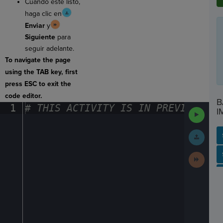
Cuando esté listo,
haga clic en
Enviar
y
Siguiente
para
seguir adelante.
To navigate the page
using the TAB key, first
press ESC to exit the
code editor.
B
1
#
·
THIS
·
ACTIVITY
·
IS
·
IN
·
PREVIEW
·
ONL
I
Run
Code
Submit
Work
SP
SH
AC
PH
EV
Next
Activit