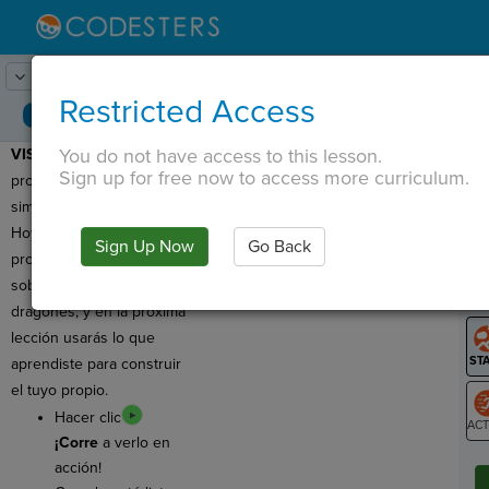
Lesson:
Ejemplo de construcción
1
Activity:
Avance
Restricted Access
You do not have access to this lesson.
VISTA PREVIA
: ¡Para su
T
Sign up for free now to access more curriculum.
proyecto final, creará una
simulación cronometrada!
Hoy aprenderemos a
Sign Up Now
Go Back
G
programar un ejemplo
sobre caballeros y
LO
dragones, y en la próxima
GR
lección usarás lo que
aprendiste para construir
el tuyo propio.
Hacer clic
¡Corre
a verlo en
ST
acción!