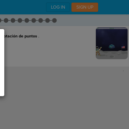
LOG IN
SIGN UP
a
notación de puntos
.
,