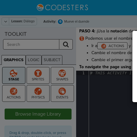
Lesson:
Diálogo
6
Activity:
Mueve el duende
PASO 4:
¡Usa la
notación
de pu
TOOLKIT
Podemos usar el nombre de l
Ir a
y ar
Cambie el nombre dela
Cambie el primer argu
GRAPHICS
LOGIC
SUBJECT
GRAPHICS
To navigate the page using the
1
#
·
THIS
·
ACTIVITY
·
IS
·
STAGE
Browse Image Library
Drag & drop, double-click, or press