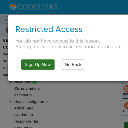
Lesson:
Diálogo
2
Activity:
Hagan ahora
Restricted Access
You do not have access to this lesson.
VERIFIQUE LA
T
Sign up for free now to access more curriculum.
COMPRENSIÓN:
¡Aquí
hay algunas preguntas
que lo ayudarán a
Sign Up Now
Go Back
G
recordar lo que ha
aprendido hasta ahora!
LO
Hacer clic
GR
Corre
y mira el
escenario.
Usa el código en el
editor para
ayudarte a
ST
responder las
preguntas.