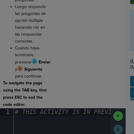
Luego responda
las preguntas de
opción múltiple
haciendo clic en
las respuestas
correctas.
Cuando haya
terminado,
B
presione
Enviar
I
y
Siguiente
para continuar.
To navigate the page
using the TAB key, first
SP
SH
AC
PH
EV
press ESC to exit the
code editor.
1
#
·
THIS
·
ACTIVITY
·
IS
·
IN
·
PREVIEW
·
ONL
Run
Code
Submit
Work