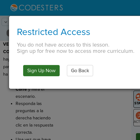
Lesson:
Diálogo
21
Activity:
Comprobar la comprensión
Restricted Access
You do not have access to this lesson.
VERIFIQUE LA
T
Sign up for free now to access more curriculum.
COMPRENSIÓN:
¡Aquí
hay algunas preguntas
para que verifique lo que
Sign Up Now
Go Back
G
ha aprendido!
Hacer clic
LO
Corre
y mira el
GR
escenario.
Responda las
preguntas a la
derecha haciendo
clic en la respuesta
ST
correcta.
Una vez que haya