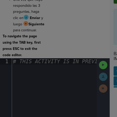
respondido las 3
preguntas, haga
clic en
Enviar
y
luego
Siguiente
para continuar.
To navigate the page
using the TAB key, first
press ESC to exit the
B
code editor.
I
1
#
·
THIS
·
ACTIVITY
·
IS
·
IN
·
PREVIEW
·
ONL
Run
Code
Submit
Work
SP
SH
AC
PH
EV
Next
Activit