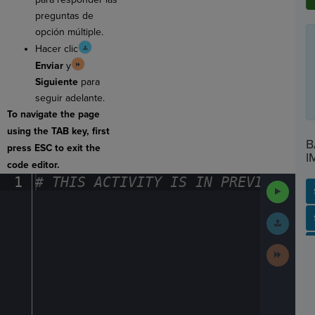
preguntas de
opción múltiple.
Hacer clic
Enviar
y
Siguiente
para
seguir adelante.
To navigate the page
using the TAB key, first
B
press ESC to exit the
I
code editor.
1
#
·
THIS
·
ACTIVITY
·
IS
·
IN
·
PREVIEW
·
ONL
Run
Code
Submit
SP
SH
AC
PH
EV
Work
Next
Activit