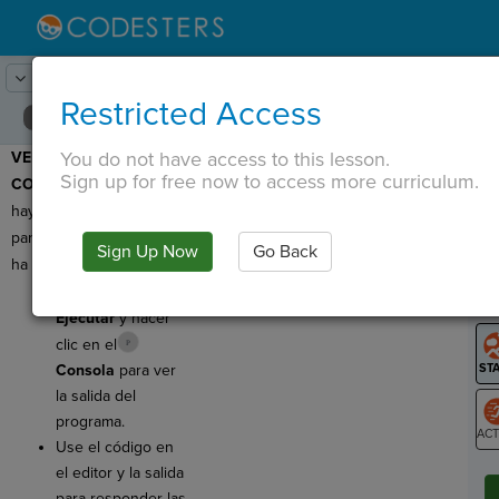
Lesson:
Tienda de helados
25
Activity:
Comprobar la comprensión
Restricted Access
You do not have access to this lesson.
VERIFIQUE LA
T
Sign up for free now to access more curriculum.
COMPRENSIÓN:
¡Aquí
hay algunas preguntas
para que verifique lo que
Sign Up Now
Go Back
G
ha aprendido!
Hacer clic
LO
Ejecutar
y hacer
GR
clic en el
Consola
para ver
la salida del
programa.
Use el código en
ST
el editor y la salida
para responder las