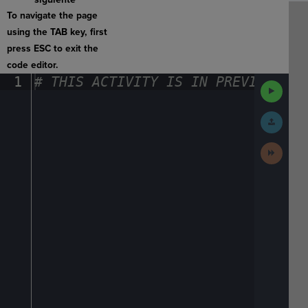
To navigate the page
using the TAB key, first
press ESC to exit the
code editor.
1
#
·
THIS
·
ACTIVITY
·
IS
·
IN
·
PREVIEW
·
ONL
Run
Code
Submit
Work
Next
Activit