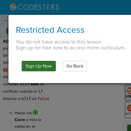
Lesson:
Tienda de helados
19
Activity:
Depuración #3
Restricted Access
You do not have access to this lesson.
ADVERTENCIA
: Este
T
Sign up for free now to access more curriculum.
programa tiene un error
de lógica, por lo que
debemos depurarlo.
Sign Up Now
Go Back
G
REGLA:
if
las
declaraciones siempre se
LO
verifican.
elif
solo
se
GR
verifican cuando el
if
anterior o
elif
es
False
.
Hacer clic
Corre
y mira la
ST
salida en el