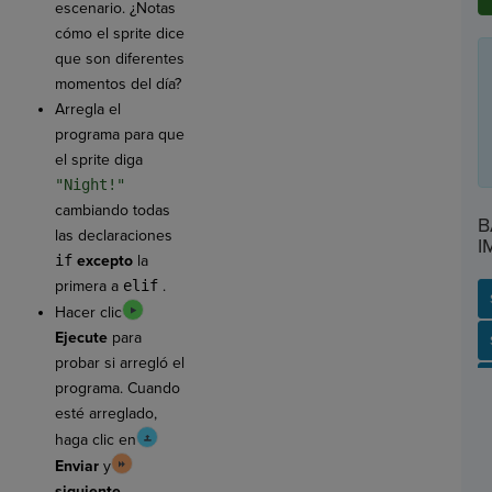
escenario. ¿Notas
cómo el sprite dice
que son diferentes
momentos del día?
Arregla el
programa para que
el sprite diga
"Night!"
cambiando todas
B
las declaraciones
I
if
excepto
la
primera a
elif
.
Hacer clic
Ejecute
para
SP
SH
AC
PH
EV
probar si arregló el
programa. Cuando
esté arreglado,
haga clic en
Enviar
y
siguiente