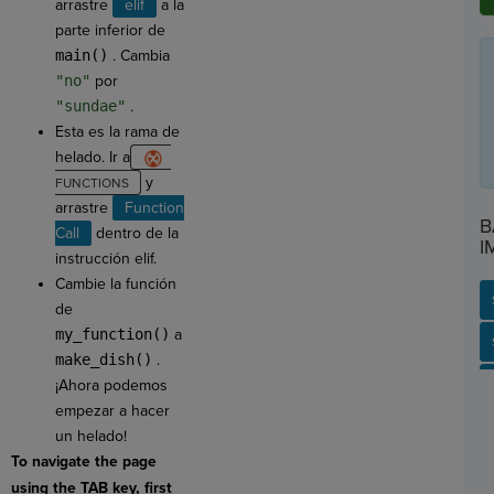
arrastre
elif
a la
parte inferior de
main()
. Cambia
"no"
por
"sundae"
.
Esta es la rama de
helado. Ir a
y
arrastre
Function
B
Call
dentro de la
I
instrucción elif.
Cambie la función
de
my_function()
a
SP
SH
AC
PH
EV
make_dish()
.
¡Ahora podemos
empezar a hacer
un helado!
To navigate the page
using the TAB key, first