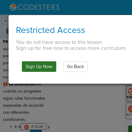
Lesson:
Tienda de helados
18
Activity:
hacer helado
Restricted Access
You do not have access to this lesson.
PASO 15:
¿Y qué si
T
Sign up for free now to access more curriculum.
quieres un helado? No
podemos ordenar ambos,
por lo que esto creará
Sign Up Now
Go Back
G
una nueva
rama
en
nuestro programa.
LO
La bifurcación
es
GR
cuando un programa
sigue rutas funcionales
separadas de acuerdo
con diferentes
condiciones.
ST
Ir a
y