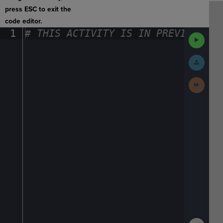
press ESC to exit the
code editor.
1
#
·
THIS
·
ACTIVITY
·
IS
·
IN
·
PREVIEW
·
ONL
Run
Code
Submit
Work
Next
Activit
Show