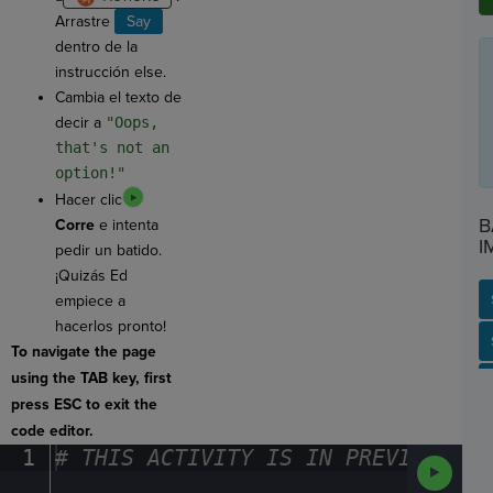
Arrastre
Say
dentro de la
instrucción else.
Cambia el texto de
decir a
"Oops,
that's not an
option!"
Hacer clic
B
Corre
e intenta
I
pedir un batido.
¡Quizás Ed
empiece a
hacerlos pronto!
SP
SH
AC
PH
EV
To navigate the page
using the TAB key, first
press ESC to exit the
code editor.
1
#
·
THIS
·
ACTIVITY
·
IS
·
IN
·
PREVIEW
·
ONL
Run
Code