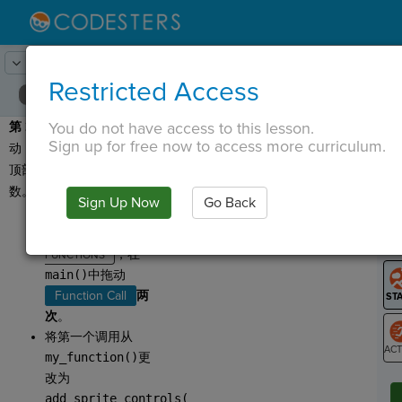
Lesson:
迷宫制造者
24
Activity:
添加精灵命令
Restricted Access
You do not have access to this lesson.
第 20 步
：再来一项活
T
Sign up for free now to access more curriculum.
动！最后让我们使用程序
顶部提供的那些辅助函
数。
Sign Up Now
Go Back
G
单击逻辑。在
LO
，在
GR
main()
中拖动
Function Call
两
次
。
将第一个调用从
my_function()
更
ST
改为
add_sprite_controls(