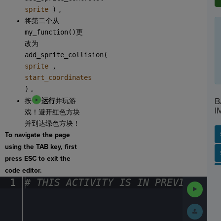
sprite
)
。
将第二个从
my_function()
更
改为
add_sprite_collision(
sprite
,
start_coordinates
)
。
B
按
运行
并玩游
I
戏！避开红色方块
并到达绿色方块！
To navigate the page
using the TAB key, first
SP
SH
AC
PH
EV
press ESC to exit the
code editor.
1
#
·
THIS
·
ACTIVITY
·
IS
·
IN
·
PREVIEW
·
ONL
Run
Code
Submit
Work