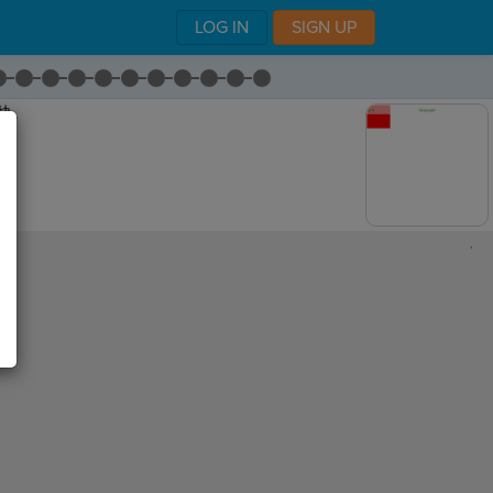
LOG IN
SIGN UP
块。
,