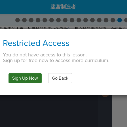
迷宫制造者
2D 列表的内容。如果我们列表中的值为
0
，那么我们应该创建一个红色方
，
if
在
create_maze()
内缩进
十二个空格
，则拖动。
Restricted Access
n
并将
"yes"
更改为
0
。
, 将
Set Color
缩进
16 个空格
拖到 if 语句中。
You do not have access to this lesson.
 TAB key, first press ESC to exit the code editor.
Sign up for free now to access more curriculum.
IN
·
PREVIEW
·
ONLY
·
MODE
¶
Run
Code
Submit
Sign Up Now
Go Back
Work
Next
Activity