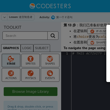
Lesson:
迷宫制造者
16
Activity:
第一个 if 语句
第 13 步
：我们已准备好使用 
TOOLKIT
在逻辑和
将
choice
更改为
colum
在图形和
To navigate the page using the
GRAPHICS
LOGIC
SUBJECT
GRAPHICS
1
#
·
THIS
·
ACTIVITY
·
IS
·
STAGE
Browse Image Library
Drag & drop, double-click, or press