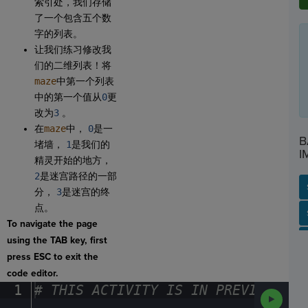
索引处，我们存储
了一个包含五个数
字的列表。
让我们练习修改我
们的二维列表！将
maze
中第一个列表
中的第一个值从
0
更
改为
3
。
在
maze
中，
0
是一
B
堵墙，
1
是我们的
I
精灵开始的地方，
2
是迷宫路径的一部
分，
3
是迷宫的终
点。
SP
SH
AC
PH
EV
To navigate the page
using the TAB key, first
press ESC to exit the
code editor.
1
#
·
THIS
·
ACTIVITY
·
IS
·
IN
·
PREVIEW
·
ONL
Run
Code