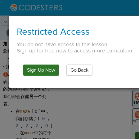
Lesson:
迷宫制造者
2
Activity:
列表列表
Restricted Access
You do not have access to this lesson.
第 1 步
：请注意，我们为
T
Sign up for free now to access more curriculum.
您提供了两个辅助函数和
一个
main()
，其中是我
们称为
maze
的
2D 列表
。
Sign Up Now
Go Back
G
二维列表
是列表的列
表。这意味着在我们
更大
LO
的
列表中的每个索引处，
GR
我们都会存储
另一个
列
表。
在
maze
[
0
]
中，
我们存储了
[
0
,
2
,
2
,
2
,
0
]
ST
。在
maze
中的每个