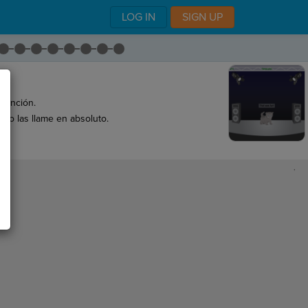
LOG IN
SIGN UP
 función.
 no las llame en absoluto.
e.
,