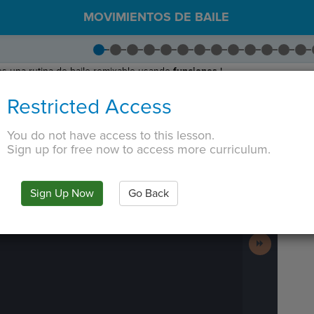
MOVIMIENTOS DE BAILE
s una rutina de baile remixable usando
funciones
!
ra cómo baila el gatito.
Restricted Access
atito cambiando las líneas que llaman a las funciones. No cambie ninguna
ciones en un orden diferente o llame a algunas de ellas más de una vez o
You do not have access to this lesson.
r tu remix. Luego haga clic
Enviar
y
Siguiente
para seguir adelant
Sign up for free now to access more curriculum.
 TAB key, first press ESC to exit the code editor.
IN
·
PREVIEW
·
ONLY
·
MODE
¶
Run
Code
Sign Up Now
Go Back
Submit
Work
Next
Activity