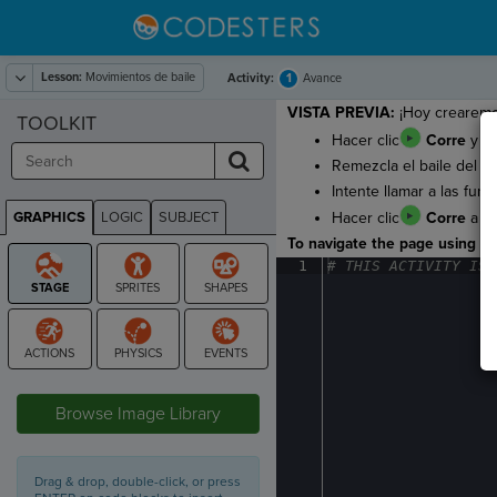
Lesson:
Movimientos de baile
1
Activity:
Avance
VISTA PREVIA:
¡Hoy crearemo
TOOLKIT
Hacer clic
Corre
y mi
Remezcla el baile del g
Intente llamar a las fun
GRAPHICS
LOGIC
SUBJECT
Hacer clic
Corre
a ve
GRAPHICS
To navigate the page using the
1
#
·
THIS
·
ACTIVITY
·
IS
·
STAGE
Browse Image Library
Drag & drop, double-click, or press